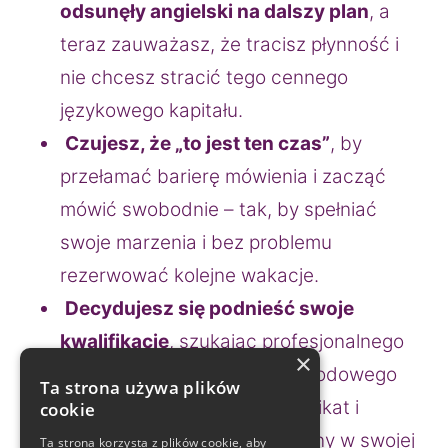
odsunęły angielski na dalszy plan
, a 
teraz zauważasz, że tracisz płynność i 
nie chcesz stracić tego cennego 
językowego kapitału.
Czujesz, że „to jest ten czas”
, by 
przełamać barierę mówienia i zacząć 
mówić swobodnie – tak, by spełniać 
swoje marzenia i bez problemu 
rezerwować kolejne wakacje.
Decydujesz się podnieść swoje 
kwalifikacje
, szukając profesjonalnego 
×
przygotowania do międzynarodowego 
Ta strona używa plików
egzaminu, aby zdobyć certyfikat i 
cookie
wprowadzić pozytywne zmiany w swojej 
Ta strona korzysta z plików cookie, aby