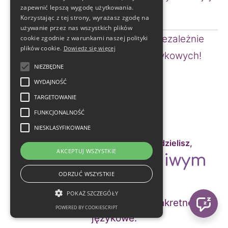
zapewnić lepszą wygodę użytkowania.
karierze.
Korzystając z tej strony, wyrażasz zgodę na
używanie przez nas wszystkich plików
To miejsce jest dla Ciebie – niezależnie 
cookie zgodnie z warunkami naszej polityki
plików cookie.
Dowiedz się więcej
od Twojej sytuacji i celów językowych!
NIEZBĘDNE
WYDAJNOŚĆ
TARGETOWANIE
FUNKCJONALNOŚĆ
NIESKLASYFIKOWANE
Niezależnie jakiej odpowiedzi udzielisz,
AKCEPTUJ WSZYSTKIE
Jesteś We Właściwym
ODRZUĆ WSZYSTKIE
Miejscu ...
POKAŻ SZCZEGÓŁY
które pozwoli Tobie osiągnąć konkretne cele
POWERED BY COOKIESCRIPT
językowe.